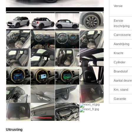
Versie
Eerste
inschrijving
Carrosserie
Aandrijving
Kracht
Cylinder
Brandstof
Aantal deure
Km. stand
Garantie
Uitrusting