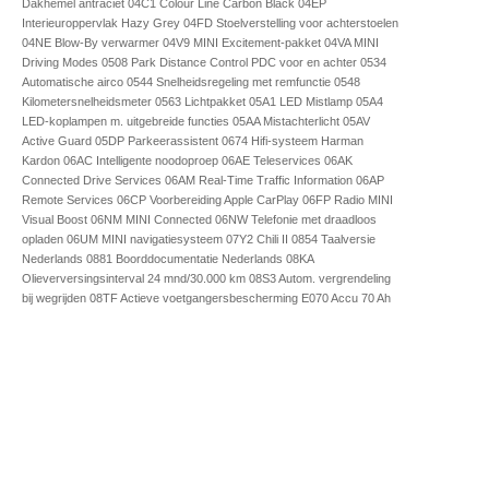
Dakhemel antraciet 04C1 Colour Line Carbon Black 04EP
Interieuroppervlak Hazy Grey 04FD Stoelverstelling voor achterstoelen
04NE Blow-By verwarmer 04V9 MINI Excitement-pakket 04VA MINI
Driving Modes 0508 Park Distance Control PDC voor en achter 0534
Automatische airco 0544 Snelheidsregeling met remfunctie 0548
Kilometersnelheidsmeter 0563 Lichtpakket 05A1 LED Mistlamp 05A4
LED-koplampen m. uitgebreide functies 05AA Mistachterlicht 05AV
Active Guard 05DP Parkeerassistent 0674 Hifi-systeem Harman
Kardon 06AC Intelligente noodoproep 06AE Teleservices 06AK
Connected Drive Services 06AM Real-Time Traffic Information 06AP
Remote Services 06CP Voorbereiding Apple CarPlay 06FP Radio MINI
Visual Boost 06NM MINI Connected 06NW Telefonie met draadloos
opladen 06UM MINI navigatiesysteem 07Y2 Chili II 0854 Taalversie
Nederlands 0881 Boorddocumentatie Nederlands 08KA
Olieverversingsinterval 24 mnd/30.000 km 08S3 Autom. vergrendeling
bij wegrijden 08TF Actieve voetgangersbescherming E070 Accu 70 Ah