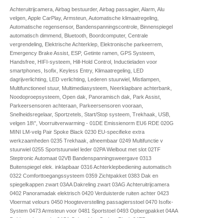
Achteruitrijcamera, Airbag bestuurder, Airbag passagier, Alarm, Alu
velgen, Apple CarPlay, Armsteun, Automatische klimaatregeling,
Automatische regensensor, Bandenspanningscontrole, Binnenspiegel
automatisch dimmend, Bluetooth, Boordcomputer, Centrale
vergrendeling, Elektrische Achterklep, Elektronische parkeerrem,
Emergency Brake Assist, ESP, Getinte ramen, GPS Systeem,
Handsfree, HIFI-systeem, Hill-Hold Control, Inductieladen voor
smartphones, Isofix, Keyless Entry, Klimaatregeling, LED
dagrijverlichting, LED verlichting, Lederen stuurwiel, Mistlampen,
Multifunctioneel stuur, Multimediasysteem, Neerklapbare achterbank,
Noodoproepsysteem, Open dak, Panoramisch dak, Park Assist,
Parkeersensoren achteraan, Parkeersensoren vooraan,
Snelheidsregelaar, Sportzetels, Start/Stop systeem, Trekhaak, USB,
velgen 18\", Voorruitverwarming - 01DE Emissienorm EU6 RDE 020G
MINI LM-velg Pair Spoke Black 0230 EU-specifieke extra
werkzaamheden 0235 Trekhaak, afneembaar 0249 Multifunctie v
stuurwiel 0255 Sportstuurwiel leder 02PA Wielbout met slot 02TF
Steptronic Automaat 02VB Bandenspanningsweergave 0313
Buitenspiegel elek. inklapbaar 0316 Achterklepbediening automatisch
0322 Comforttoegangssysteem 0359 Zichtpakket 0383 Dak en
spiegelkappen zwart 03AA Dakreling zwart 03AG Achteruitrijcamera
0402 Panoramadak elektrisch 0420 Verduisterde ruiten achter 0423
Vloermat velours 0450 Hoogteverstelling passagiersstoel 0470 Isofix-
System 0473 Armsteun voor 0481 Sportstoel 0493 Opbergpakket 04AA