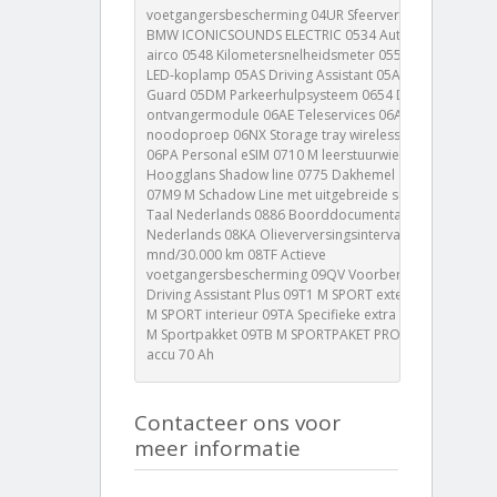
voetgangersbescherming 04UR Sfeerverlichting 04V1
BMW ICONICSOUNDS ELECTRIC 0534 Automatische
airco 0548 Kilometersnelheidsmeter 0552 Adaptieve
LED-koplamp 05AS Driving Assistant 05AV Active
Guard 05DM Parkeerhulpsysteem 0654 DAB-
ontvangermodule 06AE Teleservices 06AF Wettelijke
noodoproep 06NX Storage tray wireless Charging
06PA Personal eSIM 0710 M leerstuurwiel 0760
Hoogglans Shadow line 0775 Dakhemel antraciet
07M9 M Schadow Line met uitgebreide scope 0868
Taal Nederlands 0886 Boorddocumentatie
Nederlands 08KA Olieverversingsinterval 24
mnd/30.000 km 08TF Actieve
voetgangersbescherming 09QV Voorbereiding
Driving Assistant Plus 09T1 M SPORT exterieur 09T2
M SPORT interieur 09TA Specifieke extra uitrustingen
M Sportpakket 09TB M SPORTPAKET PRO A070 AGM-
accu 70 Ah
Contacteer ons voor
meer informatie