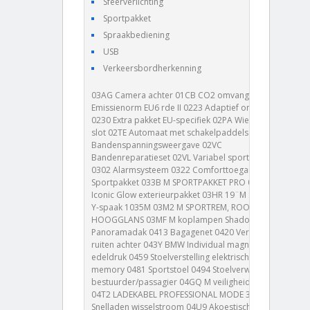
Sfeerverlichting
Sportpakket
Spraakbediening
USB
Verkeersbordherkenning
03AG Camera achter 01CB CO2 omvang 01DF
Emissienorm EU6 rde II 0223 Adaptief onderstel
0230 Extra pakket EU-specifiek 02PA Wielbout met
slot 02TE Automaat met schakelpaddels 02VB
Bandenspanningsweergave 02VC
Bandenreparatieset 02VL Variabel sportstuurwiel
0302 Alarmsysteem 0322 Comforttoegang 0337 M
Sportpakket 033B M SPORTPAKKET PRO 03DP BMW
Iconic Glow exterieurpakket 03HR 19¨M Sportvelgen
Y-spaak 1035M 03M2 M SPORTREM, ROOD
HOOGGLANS 03MF M koplampen Shadow Line 0402
Panoramadak 0413 Bagagenet 0420 Verduisterde
ruiten achter 043Y BMW Individual magnolia
edeldruk 0459 Stoelverstelling elektrisch met
memory 0481 Sportstoel 0494 Stoelverwarming
bestuurder/passagier 04GQ M veiligheidsgordels
04T2 LADEKABEL PROFESSIONAL MODE 3 04U8
Snelladen wisselstroom 04U9 Akoestische