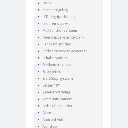
Isofix
Klimaatregeling
LED dagrijverlichting
Lederen stuurwiel
Multifunctioneel stuur
Neerklapbare achterbank
Panoramisch dak
Parkeersensoren achteraan
Schakelpaddles
Snelheidsregelaar
Sportzetels
Start/Stop systeem
velgen 19\"
Zetelverwarming
Achteruitrijcamera
Airbag bestuurder
Alarm
Android Auto
Armsteun