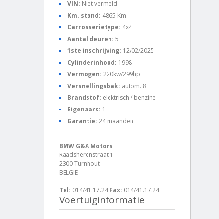
VIN:
Niet vermeld
Km. stand:
4865 Km
Carrosserietype:
4x4
Aantal deuren:
5
1ste inschrijving:
12/02/2025
Cylinderinhoud:
1998
Vermogen:
220kw/299hp
Versnellingsbak:
autom. 8
Brandstof:
elektrisch / benzine
Eigenaars:
1
Garantie:
24 maanden
BMW G&A Motors
Raadsherenstraat 1
2300 Turnhout
BELGIË
Tel:
014/41.17.24
Fax:
014/41.17.24
Voertuiginformatie