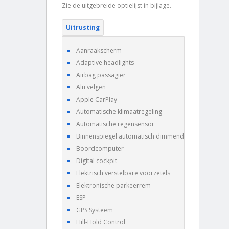
Zie de uitgebreide optielijst in bijlage.
Uitrusting
Aanraakscherm
Adaptive headlights
Airbag passagier
Alu velgen
Apple CarPlay
Automatische klimaatregeling
Automatische regensensor
Binnenspiegel automatisch dimmend
Boordcomputer
Digital cockpit
Elektrisch verstelbare voorzetels
Elektronische parkeerrem
ESP
GPS Systeem
Hill-Hold Control