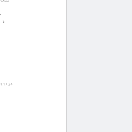
/2022
p
. 8
1.17.24