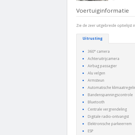
Voertuiginformatie
Zie de zeer uitgebreide optielijst in
Uitrusting
360° camera
Achteruitrijcamera
Airbag passagier
Alu velgen
Armsteun
Automatische klimaatregeli
Bandenspanningscontrole
Bluetooth
Centrale vergrendeling
Digitale radio-ontvangst
Elektronische parkeerrem
ESP