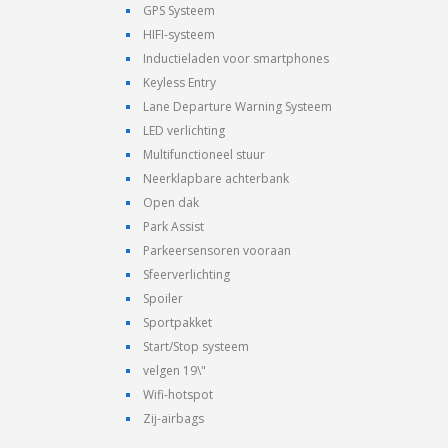
GPS Systeem
HIFI-systeem
Inductieladen voor smartphones
Keyless Entry
Lane Departure Warning Systeem
LED verlichting
Multifunctioneel stuur
Neerklapbare achterbank
Open dak
Park Assist
Parkeersensoren vooraan
Sfeerverlichting
Spoiler
Sportpakket
Start/Stop systeem
velgen 19\"
Wifi-hotspot
Zij-airbags