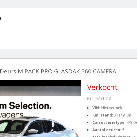
s
5-Deurs M PACK PRO GLASDAK 360 CAMERA
Verkocht
Ref.: FM91413
VIN:
Niet vermeld
Km. stand:
31149 Km
Carrosserietype:
4/5-D
Aantal deuren:
5