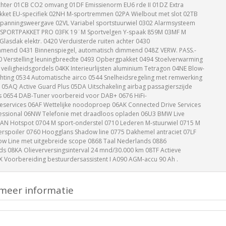
hter 01CB CO2 omvang 01DF Emissienorm EU6 rde II 01DZ Extra
pakket EU-specifiek 02NH M-sportremmen 02PA Wielbout met slot 02TB
panningsweergave 02VL Variabel sportstuurwiel 0302 Alarmsysteem
 SPORTPAKKET PRO 03FK 19¨M Sportvelgen Y-spaak 859M 03MF M
asdak elektr. 0420 Verduisterde ruiten achter 0430
dimmend 0431 Binnenspiegel, automatisch dimmend 048Z VERW. PASS.-
 Verstelling leuningbreedte 0493 Opbergpakket 0494 Stoelverwarming
eiligheidsgordels 04KK Interieurlijsten aluminium Tetragon 04NE Blow-
hting 0534 Automatische airco 0544 Snelheidsregeling met remwerking
05AQ Active Guard Plus 05DA Uitschakeling airbag passagierszijde
 0654 DAB-Tuner voorbereid voor DAB+ 0676 HiFi-
eservices 06AF Wettelijke noodoproep 06AK Connected Drive Services
essional 06NW Telefonie met draadloos opladen 06U3 BMW Live
AN Hotspot 0704 M sport-onderstel 0710 Lederen M-stuurwiel 0715 M
erspoiler 0760 Hoogglans Shadow line 0775 Dakhemel antraciet 07LF
w Line met uitgebreide scope 0868 Taal Nederlands 0886
 08KA Olieverversingsinterval 24 mnd/30.000 km 08TF Actieve
Voorbereiding bestuurdersassistent I A090 AGM-accu 90 Ah .
meer informatie