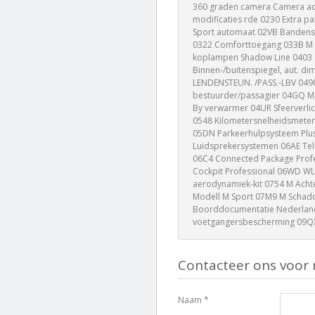
360 graden camera Camera ac
modificaties rde 0230 Extra 
Sport automaat 02VB Bandens
0322 Comforttoegang 033B M
koplampen Shadow Line 0403 Gl
Binnen-/buitenspiegel, aut. 
LENDENSTEUN. /PASS.-LBV 0490
bestuurder/passagier 04GQ M v
By verwarmer 04UR Sfeerverlic
0548 Kilometersnelheidsmeter 
05DN Parkeerhulpsysteem Plus
Luidsprekersystemen 06AE Tel
06C4 Connected Package Prof
Cockpit Professional 06WD WL
aerodynamiek-kit 0754 M Acht
Modell M Sport 07M9 M Schado
Boorddocumentatie Nederlands
voetgangersbescherming 09QX 
Contacteer ons voor 
Naam *