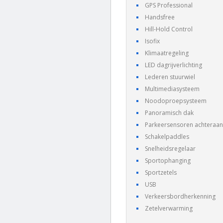
GPS Professional
Handsfree
Hill-Hold Control
Isofix
Klimaatregeling
LED dagrijverlichting
Lederen stuurwiel
Multimediasysteem
Noodoproepsysteem
Panoramisch dak
Parkeersensoren achteraan
Schakelpaddles
Snelheidsregelaar
Sportophanging
Sportzetels
USB
Verkeersbordherkenning
Zetelverwarming