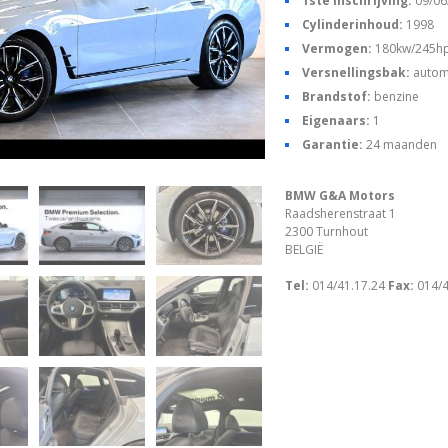
1ste inschrijving:
09/06
Cylinderinhoud:
1998
Vermogen:
180kw/245h
Versnellingsbak:
autom
Brandstof:
benzine
Eigenaars:
1
Garantie:
24 maanden
BMW G&A Motors
Raadsherenstraat 1
2300 Turnhout
BELGIË
Tel:
014/41.17.24
Fax:
014/4