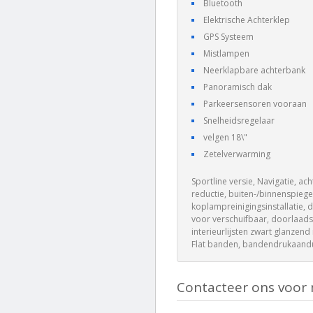
Bluetooth
Elektrische Achterklep
GPS Systeem
Mistlampen
Neerklapbare achterbank
Panoramisch dak
Parkeersensoren vooraan
Snelheidsregelaar
velgen 18\"
Zetelverwarming
Sportline versie, Navigatie, a
reductie, buiten-/binnenspiege
koplampreinigingsinstallatie, 
voor verschuifbaar, doorlaads
interieurlijsten zwart glanzend
Flat banden, bandendrukaand
Contacteer ons voor 