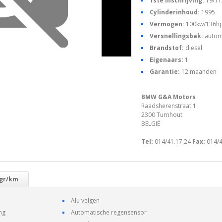
1ste inschrijving:
19/11
Cylinderinhoud:
1995
Vermogen:
100kw/136h
Versnellingsbak:
autom
Brandstof:
diesel
Eigenaars:
1
Garantie:
12 maanden
BMW G&A Motors
Raadsherenstraat 1
2300 Turnhout
BELGIË
Tel:
014/41.17.24
Fax:
014/4
 gr/km
Alu velgen
ng
Automatische regensensor