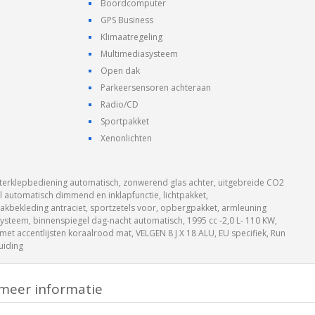
Boordcomputer
GPS Business
Klimaatregeling
Multimediasysteem
Open dak
Parkeersensoren achteraan
Radio/CD
Sportpakket
Xenonlichten
chterklepbediening automatisch, zonwerend glas achter, uitgebreide CO2
l automatisch dimmend en inklapfunctie, lichtpakket,
dakbekleding antraciet, sportzetels voor, opbergpakket, armleuning
ysteem, binnenspiegel dag-nacht automatisch, 1995 cc -2,0 L- 110 KW,
 met accentlijsten koraalrood mat, VELGEN 8 J X 18 ALU, EU specifiek, Run
uiding
meer informatie