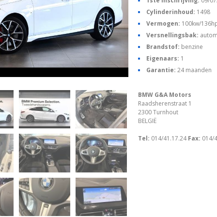
1ste inschrijving:
09/07
Cylinderinhoud:
1498
Vermogen:
100kw/136h
Versnellingsbak:
autom
Brandstof:
benzine
Eigenaars:
1
Garantie:
24 maanden
BMW G&A Motors
Raadsherenstraat 1
2300 Turnhout
BELGIË
Tel:
014/41.17.24
Fax:
014/4