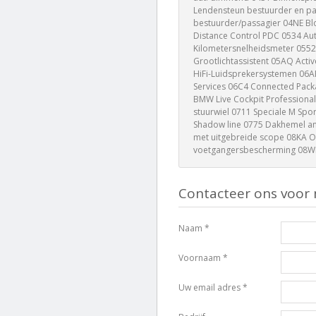
Lendensteun bestuurder en p
bestuurder/passagier 04NE Blo
Distance Control PDC 0534 Aut
Kilometersnelheidsmeter 0552
Grootlichtassistent 05AQ Acti
HiFi-Luidsprekersystemen 06A
Services 06C4 Connected Pack
BMW Live Cockpit Professiona
stuurwiel 0711 Speciale M Spo
Shadow line 0775 Dakhemel an
met uitgebreide scope 08KA Ol
voetgangersbescherming 08WD
Contacteer ons voor 
Naam *
Voornaam *
Uw email adres *