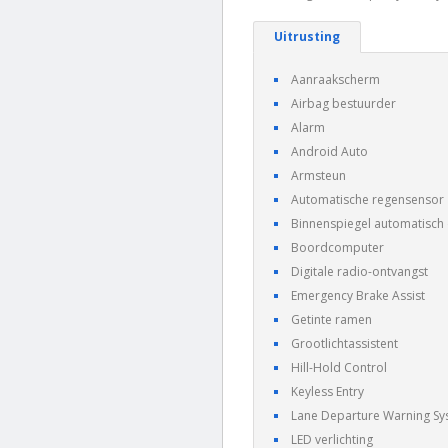
Uitrusting
Aanraakscherm
Airbag bestuurder
Alarm
Android Auto
Armsteun
Automatische regensensor
Binnenspiegel automatisc
Boordcomputer
Digitale radio-ontvangst
Emergency Brake Assist
Getinte ramen
Grootlichtassistent
Hill-Hold Control
Keyless Entry
Lane Departure Warning S
LED verlichting