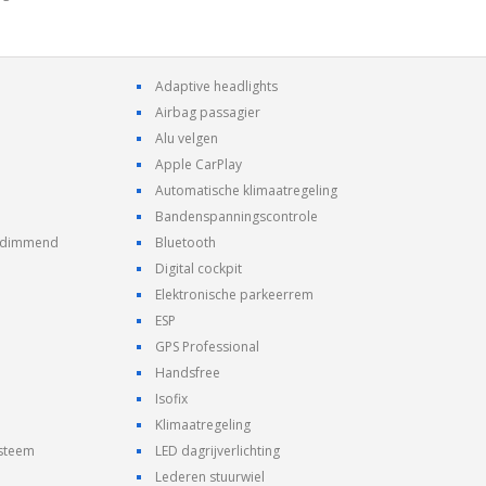
Adaptive headlights
Airbag passagier
Alu velgen
Apple CarPlay
Automatische klimaatregeling
Bandenspanningscontrole
h dimmend
Bluetooth
Digital cockpit
Elektronische parkeerrem
ESP
GPS Professional
Handsfree
Isofix
Klimaatregeling
ysteem
LED dagrijverlichting
Lederen stuurwiel