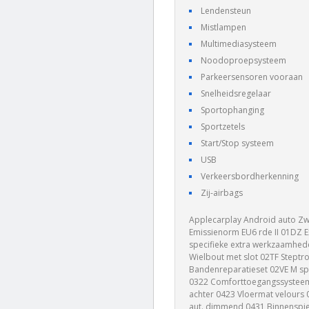
Lendensteun
Mistlampen
Multimediasysteem
Noodoproepsysteem
Parkeersensoren vooraan
Snelheidsregelaar
Sportophanging
Sportzetels
Start/Stop systeem
USB
Verkeersbordherkenning
Zij-airbags
Applecarplay Android auto Zw
Emissienorm EU6 rde II 01DZ E
specifieke extra werkzaamhede
Wielbout met slot 02TF Step
Bandenreparatieset 02VE M spo
0322 Comforttoegangssystee
achter 0423 Vloermat velours
aut. dimmend 0431 Binnenspie