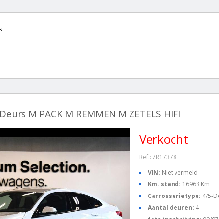
s
-Deurs M PACK M REMMEN M ZETELS HIFI
Verkocht
Ref.: 7R17378
VIN:
Niet vermeld
Km. stand:
16968 Km
Carrosserietype:
4/5-D
Aantal deuren:
4