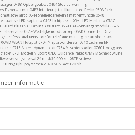
assagier 0493 Opbergpakket 0494 Stoelverwarming
w-By verwarmer 04P3 Interieurlijsten Illuminated Berlin 0508 Park
omatische airco 0544 Snelheidsregeling met remfunctie 0548
 Adaptieve LED-koplamp 0563 Lichtpakket 05A1 LED Mistlamp 05AC
ve Guard Plus 05AS Driving Assistant 0654 DAB-ontvangermodule 0676
E Teleservices 06AF Wettelijke noodoproep 06AK Connected Drive
age Professional 06NS Comforttelefonie met uitg. smartphone 06U3
l 06WD WLAN Hotspot 0704 M sport-onderstel 0710 Lederen M-
rtzetels 0715 M aerodynamiek-kit 0754 M Achterspoiler 0760 Hoogglans
traciet 07LF Modell M Sport 07LG Guidance Paket 07M9 M Schadow Line
ieverversingsinterval 24 mnd/30.000 km 08TF Actieve
 Sturing rijhulpsystemen A070 AGM-accu 70 Ah
meer informatie