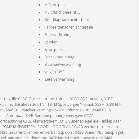
M Sportpakket
Multifunctioneel stuur
Neerklapbare achterbank
Parkeersensoren achteraan
Sfeerverlichting
Spoiler
Sportpakket
Spraakbediening
Stuurwielverwarming
velgen 18\"
Zetelverwarming
arte grille 01AG Grotere brandstoftank 01CB CO2 omvang 01DF
xtra modificaties rde 01N4 18¨M Sportvelgen Y-spaak 553M 0230 EU-
n 0248 Stuurwielverwarming 0249 Multifunctie v stuurwiel 02PA
tronic Automaat 02VB Bandenspanningsweergave 02VC
rtbesturing 0302 Alarmsysteem 0313 Buitenspiegel elek. inklapbaar
m 03M2 M SPORTREM, ROOD HOOGGLANS 0420 Verduisterde ruiten
 0428 Gevarendriehoek en verbandspakket 0430 Binnen-/buitenspiegel,
gel, automatisch dimmend 0478 Kinderstoeltjebevestiging 0488